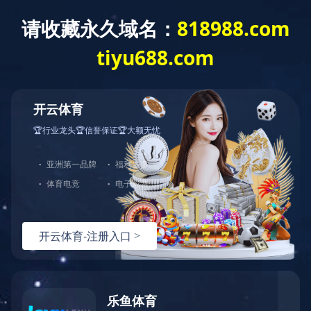
网站首页
关于我们
公司简介
董事长寄语
发展历程
公司优势
企业文化
荣誉资质
企业风采
仪器设备
视频中心
产品中心
DC轴流风扇
DC鼓风机
AC轴流风扇
EC轴流风扇
横流风扇
支架风扇
应用案例
您的位置：
首页
>
常见问题
工程案例
解决方案
新闻资讯
公司新闻
行业资讯
常见问题
公司新闻
行业资讯
常见问题
PG体育·(中国)官方网站
内容正在制造......
联系方式
客户留言
人才招聘