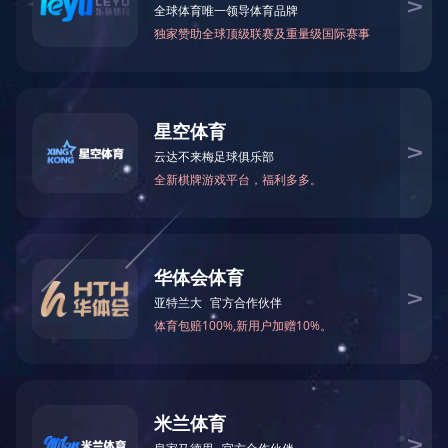
English
企业风采
仪器设备
视频中心
公司发展大事记
2006年，
公司于深圳市设立工厂，专注无刷DC风扇和马达研
发、制造及销售；
2008年，
成立韩国办事处，开始进入国外市场；
2009年，
通过韩国三星电子审厂，达成长期合作关系；
2010年，
成立香港公司:怡尔丰（香港）有限公司，更方便开
拓海外市场；同年与康佳和汉王集团达成长期合作；
2011年，
通过ISO9001、CE和UL认证，同年韩国市场扩大，
与韩国LG电子、韩国福库电饭煲达成合作；
2013年，
增加AC/EC风扇的生产线并取得AC风扇的UL认证；